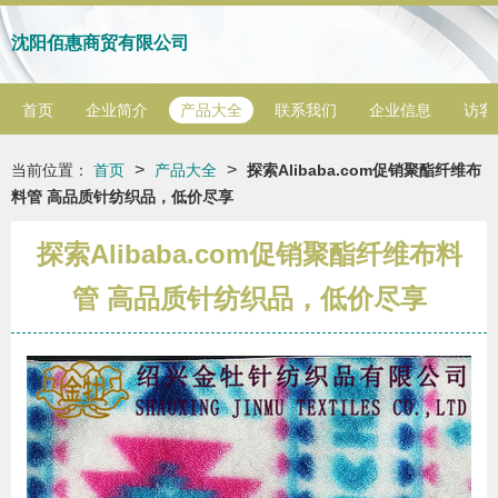
沈阳佰惠商贸有限公司
首页
企业简介
产品大全
联系我们
企业信息
访客
>
>
当前位置：
首页
产品大全
探索Alibaba.com促销聚酯纤维布
料管 高品质针纺织品，低价尽享
探索Alibaba.com促销聚酯纤维布料
管 高品质针纺织品，低价尽享