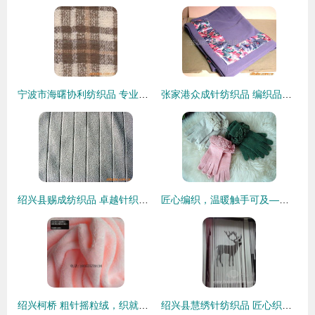
宁波市海曙协利纺织品 专业针织面料产品全览
张家港众成针纺织品 编织品质生活，织就纺织新篇
绍兴县赐成纺织品 卓越针织面料产品全览
匠心编织，温暖触手可及——常熟市通达针纺织的羊毛手套
绍兴柯桥 粗针摇粒绒，织就时尚与温暖的经纬
绍兴县慧绣针纺织品 匠心织造，锦绣华章