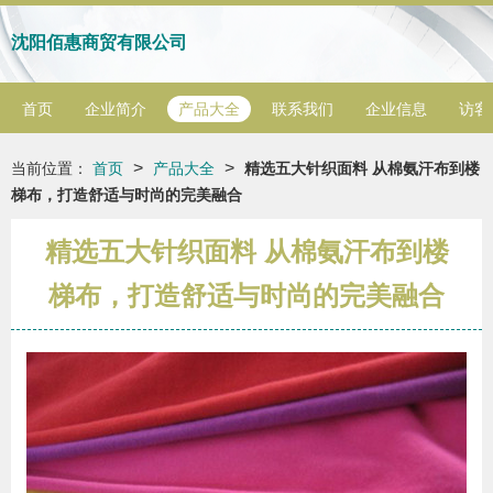
沈阳佰惠商贸有限公司
首页
企业简介
产品大全
联系我们
企业信息
访客
>
>
当前位置：
首页
产品大全
精选五大针织面料 从棉氨汗布到楼
梯布，打造舒适与时尚的完美融合
精选五大针织面料 从棉氨汗布到楼
梯布，打造舒适与时尚的完美融合