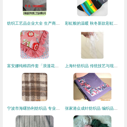
纺织工艺品企业大全 生产商与行业资源全景
彩虹般的温暖 秋冬新款彩虹条刺绣纯棉女童袜，守护宝宝每一步
富安娜纯棉四件套「浪漫花期」 为居家生活增添一抹温柔
上海针纺织品 传统技艺与现代时尚的交融典范
宁波市海曙协利纺织品 专业针织面料产品全览
张家港众成针纺织品 编织品质生活，织就纺织新篇