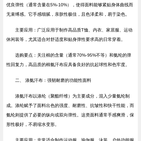
优良弹性（通常含量在5%-10%），使得面料能够紧贴身体曲线而
无束缚感。它手感细腻，亲肤性极佳，且色泽柔和，易于染色。
主要应用：广泛应用于制作高品质T恤、内衣、家居服、运动
休闲装等，尤其适合对舒适度和贴身弹性要求高的日常穿着。
选购要点：关注棉的含量（通常70%-95%不等）和氨纶的弹
性回复力，高品质的棉氨汗布应具备良好的抗起球性和色牢度。
二、 涤氨汗布：强韧耐磨的功能性面料
涤氨汗布以涤纶（聚酯纤维）为主要成分，混入少量氨纶制
成。涤纶赋予了面料出色的强度、耐磨性、抗皱性和快干性能，而
氨纶则提供了必要的纵向或双向弹性。这类面料通常手感爽滑，保
形性极好，不易缩水变形。
主要应用：非常适合制作运动服、瑜伽服、泳装、户外功能服