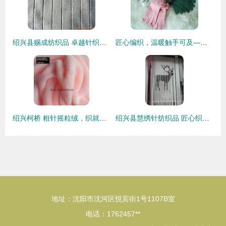
绍兴县赐成纺织品 卓越针织面料产品全览
匠心编织，温暖触手可及——常熟市通达针纺织的羊毛手套
绍兴柯桥 粗针摇粒绒，织就时尚与温暖的经纬
绍兴县慧绣针纺织品 匠心织造，锦绣华章
地址：沈阳市沈河区悦宾街1号1107B室
电话：1762457**