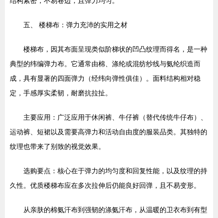
结构紧密，不易卷边，且弹力均匀。
五、 楼梯布：弹力充沛的实用之材
楼梯布，因其布面呈现类似阶梯状的凹凸纹理而得名，是一种
典型的纬编弹力布。它通常由棉、涤纶或混纺纱线与氨纶织造而
成，具有显著的四面弹力（经纬向弹性俱佳）。面料结构相对稳
定，手感厚实柔韧，耐磨抗拉扯。
主要应用：广泛应用于休闲裤、牛仔裤（替代传统牛仔布）、
运动裤、短裙以及需要高弹力和活动自由度的服装品类。其独特的
纹理也带来了别致的视觉效果。
选购要点：核心在于弹力的均匀度和回复性能，以及纹理的持
久性。优质楼梯布应在多次拉伸后仍能良好回弹，且不易变形。
从亲肤的棉氨汗布到强韧的涤氨汗布，从温暖的卫衣布到有型